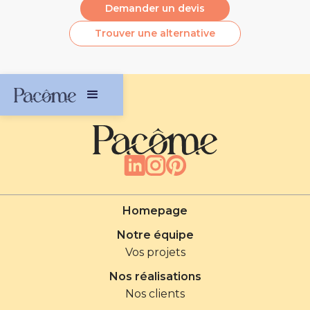
Demander un devis
Bande de propreté ton sur ton dans l’encolure
Trouver une alternative
(prolongement dos-épaule).
Vignette clip Bleu / Blanc / Rouge sur le bas de
manche gauche au porter.
Finition double aiguille bas de manches et bas
de vêtement.
Emballage 100% recyclable.
Matière : 100% coton peigné biologique 170 g/m2
Homepage
Notre équipe
Vos projets
Nos réalisations
Nos clients