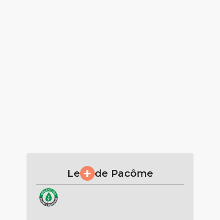
+
Le
de Pacôme