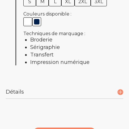
S
M
L
XL
2XL
3XL
Couleurs disponible :
Techniques de marquage :
Broderie
Sérigraphie
Transfert
Impression numérique
Détails
Description :
Coupé / cousu.
Encolure ronde en bord-côte.