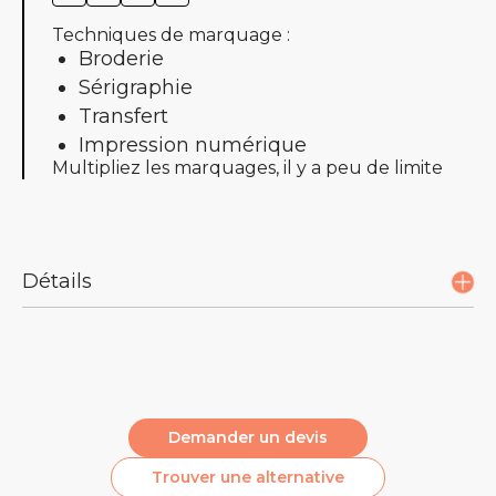
Techniques de marquage :
Broderie
Sérigraphie
Transfert
Impression numérique
Multipliez les marquages, il y a peu de limite
Détails
Description :
Manches montées
Capuche doublée dans la matière principale
Demander un devis
Bande de propreté en jersey simple à l’intérieur
Trouver une alternative
du col