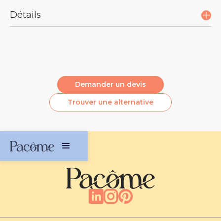
Détails
Description :
Bouteille isotherme
Isolation par le vide
Demander un devis
Froid : 18 heures
Trouver une alternative
Chaud : 8 heures
Marque : Ocean Bottle
Puce NFC pour connecter la bouteille à
l’application
Double ouverture pour faciliter le nettoyage
Couvercle anti-fuites
Boucle de transport
Dimensions : 21,7 x 6,8 cm