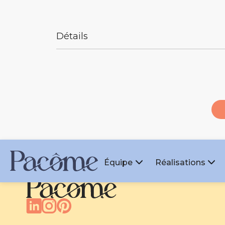
Détails
Description :
Crayon en aluminium infini avec
Pointe en graphite
Distance d’écriture : 20 000 mètre
Dimensions : 14.5 x 0.9 cm
Matière : Aluminium, Graphite
Équipe
Réalisations