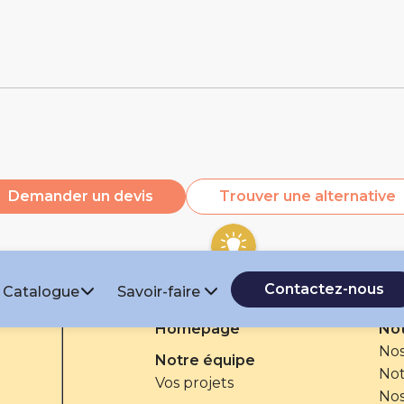
 gomme
Demander un devis
Trouver une alternative
s
Contactez-nous
Catalogue
Savoir-faire
Homepage
Not
Nos
Notre équipe
Not
Vos projets
Nos