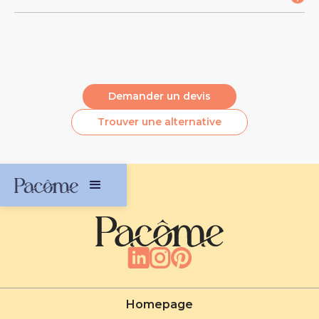
Description :
Carnet 96 feuilles / 192 pages
Dimensions : A5
Demander un devis
Pages blanches lignées
Trouver une alternative
Couverture en feutre recyclé
Matière : Feutre recyclé GRS, Papier recyclé.
80gm2
Homepage